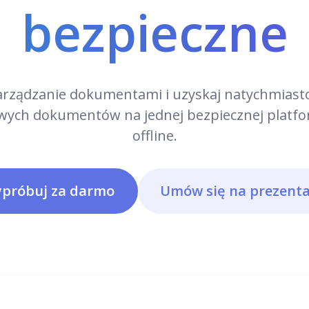
bezpieczne
Zadania
ynamiczny moduł zarządzania zadaniami,
zarządzanie dokumentami i uzyskaj natychmias
integrowany ze wszystkimi komponentami systemu,
wych dokumentów na jednej bezpiecznej platfo
apewniający lepszą koordynację i nadzór.
offline.
Planer
próbuj za darmo
Umów się na prezenta
ystem zarządzania zadaniami, który przekształca
pisy stanowisk w uporządkowane plany pracy z
ieżącym śledzeniem i analizą.
Dokumenty