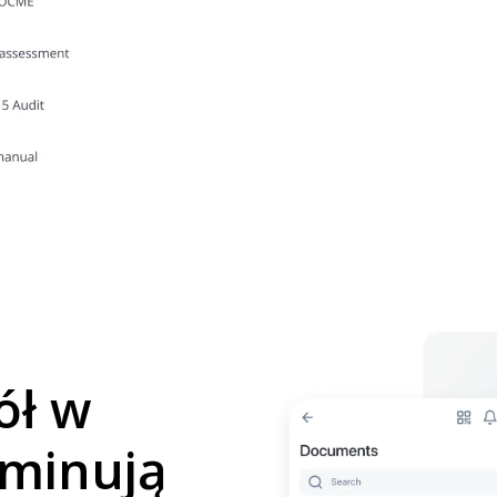
ół w
iminują