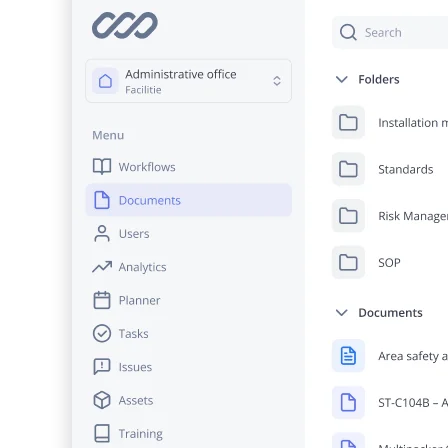
U
d
t
S
i