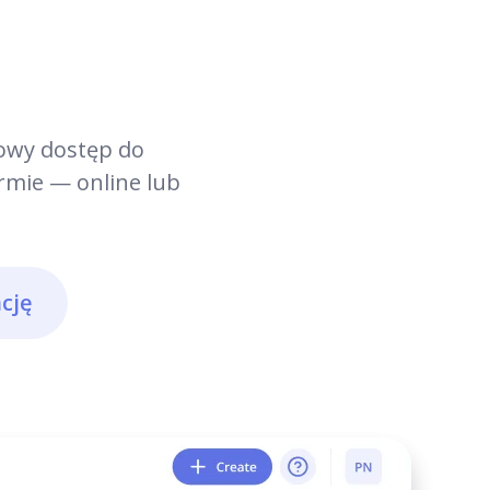
Szkolenia
Usprawnij proces wdrażania i ciągłego uczenia się
towy dostęp do
dzięki interaktywnym kursom, filmom i wbudowanym
rmie — online lub
testom.
Analityka i panele kontrolne
cję
Potężne narzędzie do tworzenia i zarządzania
cyfrowymi instrukcjami oraz listami kontrolnymi,
które pozwalają standaryzować procesy, podnosić
jakość i zwiększać bezpieczeństwo
Asystent AI