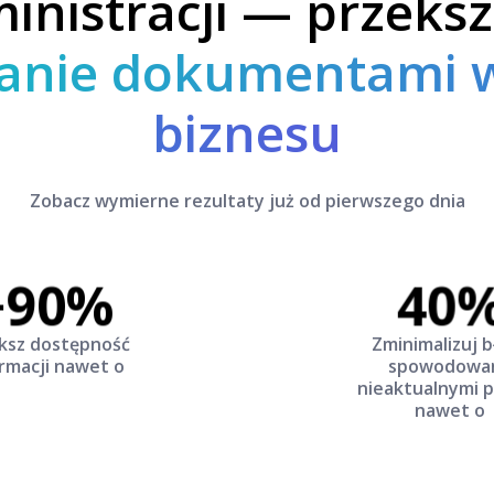
inistracji — przeksz
anie dokumentami 
biznesu
Zobacz wymierne rezultaty już od pierwszego dnia
+90%
40
ksz dostępność
Zminimalizuj b
rmacji nawet o
spowodowa
nieaktualnymi p
nawet o