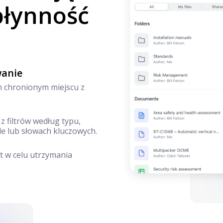
płynność
wanie
m chronionym miejscu z
z filtrów według typu,
e lub słowach kluczowych.
t w celu utrzymania