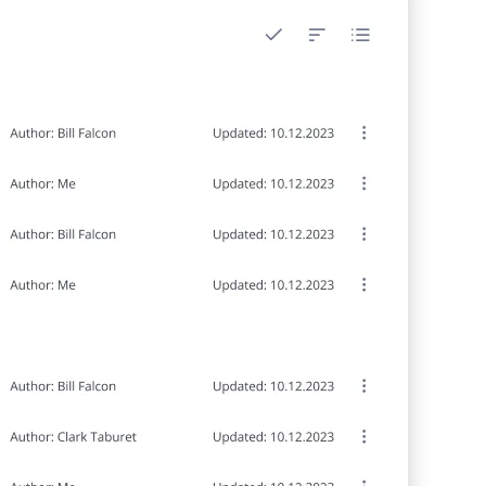
Streamline onboarding and continuous learning with
interactive courses, videos, and built-in testing.
Struktura organizacyjna
Streamline onboarding and continuous learning with
interactive courses, videos, and built-in testing.