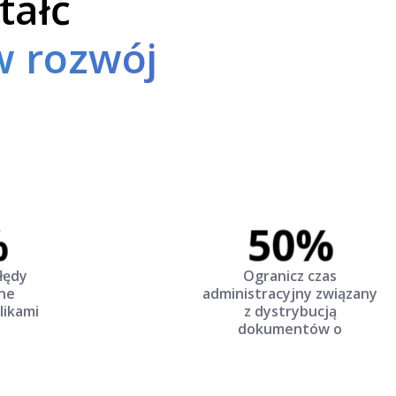
tałć
w rozwój
%
50%
łędy
Ogranicz czas
ne
administracyjny związany
likami
z dystrybucją
dokumentów o