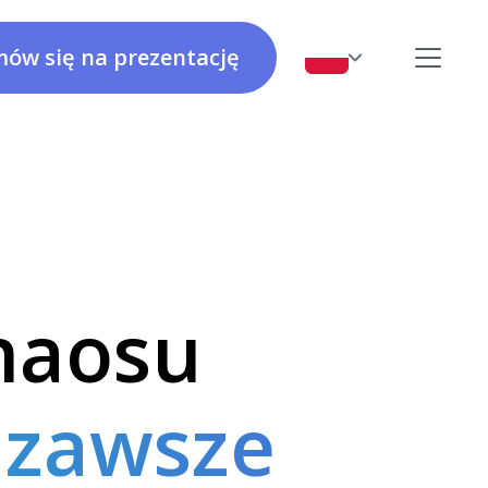
ów się na prezentację
Zgłoszenia
Kalkulator OEE
System do rejestrowania, śledzenia i rozwiązywania
usterek oraz incydentów, zapewniający przejrzystość i
efektywność w zarządzaniu problemami.
haosu
Listy kontrolne i instrukcje
 zawsze
Potężne narzędzie do tworzenia i zarządzania
cyfrowymi instrukcjami oraz listami kontrolnymi,
które pozwalają standaryzować procesy, podnosić
jakość i zwiększać bezpieczeństwo.