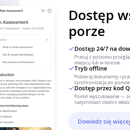
Dostęp ws
porze
Dostęp 24/7 na do
Pracuj z poziomu przegląd
miejscu lub w terenie.
Tryb offline
Pobieraj dokumenty i pra
synchronizacja po ponow
Dostęp przez kod 
Pomiń wyszukiwanie — zes
natychmiast otwórz właści
Dowiedz się więce